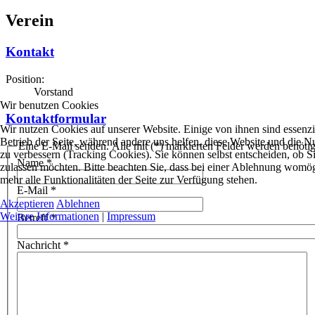
Verein
Kontakt
Position:
Vorstand
Wir benutzen Cookies
Kontaktformular
Wir nutzen Cookies auf unserer Website. Einige von ihnen sind essenzie
Betrieb der Seite, während andere uns helfen, diese Website und die N
Eine E-Mail senden. Alle mit (*) markierten Felder werden benötig
zu verbessern (Tracking Cookies). Sie können selbst entscheiden, ob S
Name
*
zulassen möchten. Bitte beachten Sie, dass bei einer Ablehnung womög
mehr alle Funktionalitäten der Seite zur Verfügung stehen.
E-Mail
*
Akzeptieren
Ablehnen
Weitere Informationen
|
Impressum
Betreff
*
Nachricht
*